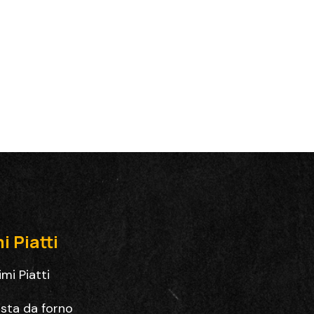
i Piatti
imi Piatti
sta da forno