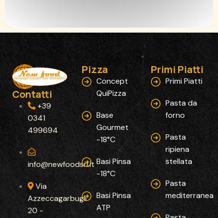
Pizza
Primi Piatti
Concept
Primi Piatti
Contatti
QuiPizza
Pasta da
+39
Base
forno
0341
Gourmet
499694
Pasta
-18°C
ripiena
Basi Pinsa
stellata
info@newfoodsrl.it
-18°C
Pasta
Via
Basi Pinsa
mediterranea
Azzeccagarbugli
ATP
20 -
Pasta