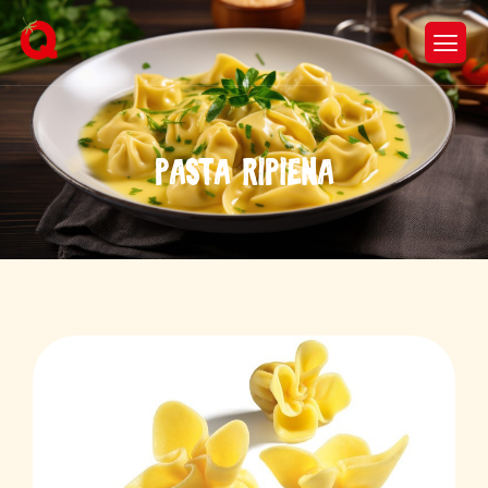
P
a
s
t
a
R
i
p
i
e
n
a